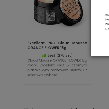
Kl
tw
ni
pe
Excellent PRO Cloud Mousse
ORANGE FLOWER 15g
Jest
(270 szt)
Cloud Mousse ORANGE FLOWER 15g
marki Excellent PRO w czarnym
plastikowym matowym słoiczku z
kolorową etykietą.