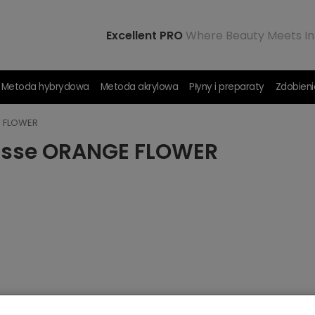
Excellent PRO
Where Beauty Meets In
Metoda hybrydowa
Metoda akrylowa
Płyny i preparaty
Zdobieni
E FLOWER
ousse ORANGE FLOWER