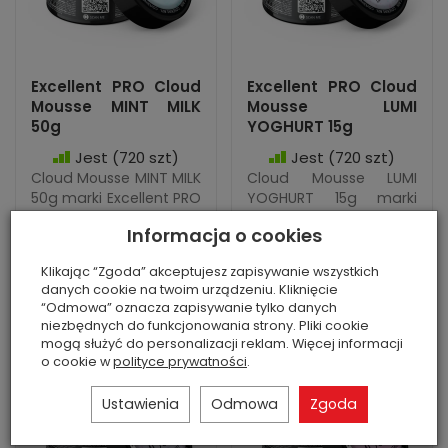
Excellent PRO Cloud
Excellent PRO Cloud
Mousse MINT MILK
Mousse LUMI
50g
YOGHURT 15g
Jest
(720 szt)
Jest
(720 szt)
Cloud Mousse MINT MILK
Cloud Mousse LUMI
50g marki Excellent PRO
YOGHURT 15g marki
w czarnym plastikowym
Excellent PRO w
Informacja o cookies
matowym słoiczku z
czarnym plastikowym
kolorową etykietą.
matowym słoiczku z
Klikając “Zgoda” akceptujesz zapisywanie wszystkich
kolorową etykietą.
danych cookie na twoim urządzeniu. Kliknięcie
“Odmowa” oznacza zapisywanie tylko danych
niezbędnych do funkcjonowania strony. Pliki cookie
mogą służyć do personalizacji reklam. Więcej informacji
o cookie w
polityce prywatności
.
Ustawienia
Odmowa
Zgoda