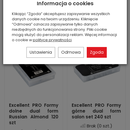
Informacja o cookies
Brak
(0 szt.)
Jest
(4 szt.)
Formy górne dual form
Excellent PRO Formy
Klikając “Zgoda” akceptujesz zapisywanie wszystkich
ALMOND SHORT marki
dolne dual form Classic
danych cookie na twoim urządzeniu. Kliknięcie
Excellent PRO, 240 szt w
Square 120 szt
“Odmowa” oznacza zapisywanie tylko danych
kasetce
niezbędnych do funkcjonowania strony. Pliki cookie
mogą służyć do personalizacji reklam. Więcej informacji
o cookie w
polityce prywatności
.
Ustawienia
Odmowa
Zgoda
Excellent PRO Formy
Excellent PRO Formy
dolne dual form
górne dual form
Russian Almond 120
salon set 240 szt
szt
Brak
(0 szt.)