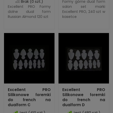
Brak
(0 szt.)
Formy górne dual form
Excellent PRO Formy
salon set marki
dolne dual form
Excellent PRO, 240 szt w
Russian Almond 120 szt
kasetce
Excellent PRO
Excellent PRO
Silikonowe foremki
Silikonowe foremki
do french na
do french na
dualform C
dualform D
Jest
(410 szt.)
Jest
(480 szt.)