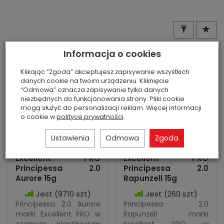
Informacja o cookies
Klikając “Zgoda” akceptujesz zapisywanie wszystkich
danych cookie na twoim urządzeniu. Kliknięcie
“Odmowa” oznacza zapisywanie tylko danych
niezbędnych do funkcjonowania strony. Pliki cookie
mogą służyć do personalizacji reklam. Więcej informacji
o cookie w
polityce prywatności
.
Ustawienia
Odmowa
Zgoda
Excellent PRO
Excellent PRO
Principessa 2.0
Principessa 2.0
Aurore 15g
Rapunzell 15g
Jest
(9710 szt)
Jest
(260 szt)
Principessa 2.0 Aurore
Principessa 2.0
marki Excellent PRO w
Rapunzell marki