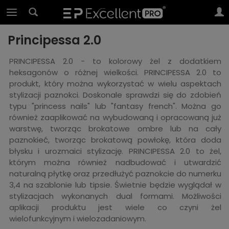
Principessa 2.0
PRINCIPESSA 2.0 - to kolorowy żel z dodatkiem
heksagonów o różnej wielkości. PRINCIPESSA 2.0 to
produkt, który można wykorzystać w wielu aspektach
stylizacji paznokci. Doskonale sprawdzi się do zdobień
typu "princess nails" lub "fantasy french". Można go
również zaaplikować na wybudowaną i opracowaną już
warstwę, tworząc brokatowe ombre lub na cały
paznokieć, tworząc brokatową powłokę, która doda
błysku i urozmaici stylizację. PRINCIPESSA 2.0 to żel,
którym można również nadbudować i utwardzić
naturalną płytkę oraz przedłużyć paznokcie do numerku
3,4 na szablonie lub tipsie. Świetnie będzie wyglądał w
stylizacjach wykonanych dual formami. Możliwości
aplikacji produktu jest wiele co czyni żel
wielofunkcyjnym i wielozadaniowym.