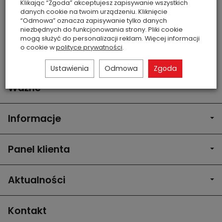
Brak
(0 szt.)
Klikając “Zgoda” akceptujesz zapisywanie wszystkich
danych cookie na twoim urządzeniu. Kliknięcie
Excellent PRO Master
“Odmowa” oznacza zapisywanie tylko danych
Power Dust Collector
niezbędnych do funkcjonowania strony. Pliki cookie
60W
mogą służyć do personalizacji reklam. Więcej informacji
o cookie w
polityce prywatności
.
Ustawienia
Odmowa
Zgoda
Ważne
Informacje
Panel klienta
Aktualności
Kontakt