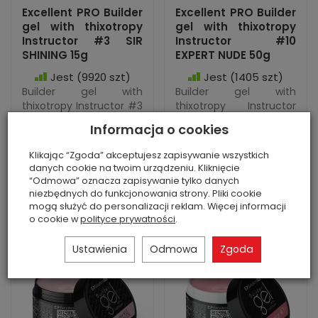
Excellent PRO Builder
Excellent PRO Builder
gel with thixotropy
gel with thixotropy
Instructor #3 SIR
Instructor #10
SHINING 15g
EXPERT NUDE 50g
Jest
(9920 szt)
Jest
(1405 szt)
Builder gel with
Builder gel with
thixotropy Instructor #3
thixotropy Instructor
SIR SHINING 15g marki
#10 EXPERT NUDE 50g
Informacja o cookies
Excellent PRO w
marki Excellent PRO w
czarnym plastikowym
czarnym plastikowym
Klikając “Zgoda” akceptujesz zapisywanie wszystkich
matowym słoiczku z
błyszczącym słoiczku z
danych cookie na twoim urządzeniu. Kliknięcie
kolorową etykietą....
kolorową etykiet...
“Odmowa” oznacza zapisywanie tylko danych
niezbędnych do funkcjonowania strony. Pliki cookie
mogą służyć do personalizacji reklam. Więcej informacji
o cookie w
polityce prywatności
.
Ustawienia
Odmowa
Zgoda