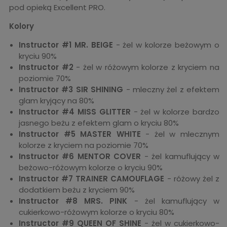
pod opieką Excellent PRO.
Kolory
Instructor #1 MR. BEIGE
- żel w kolorze beżowym o
kryciu 90%
Instructor #2
- żel w różowym kolorze z kryciem na
poziomie 70%
Instructor #3
SIR SHINING
- mleczny żel z efektem
glam kryjący na 80%
Instructor #4 MISS GLITTER
- żel w kolorze bardzo
jasnego beżu z efektem glam o kryciu 80%
Instructor #5 MASTER WHITE
- żel w mlecznym
kolorze z kryciem na poziomie 70%
Instructor #6 MENTOR COVER
- żel kamuflujący w
beżowo-różowym kolorze o kryciu 90%
Instructor #7 TRAINER CAMOUFLAGE
- różowy żel z
dodatkiem beżu z kryciem 90%
Instructor #8 MRS. PINK
- żel kamuflujący w
cukierkowo-różowym kolorze o kryciu 80%
Instructor #9 QUEEN OF SHINE
- żel w cukierkowo-