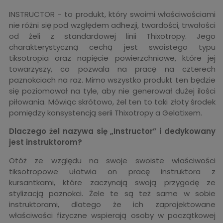
INSTRUCTOR - to produkt, który swoimi właściwościami
nie różni się pod względem adhezji, twardości, trwałości
od żeli z standardowej linii Thixotropy. Jego
charakterystyczną cechą jest swoistego typu
tiksotropia oraz napięcie powierzchniowe, które jej
towarzyszy, co pozwala na pracę na czterech
paznokciach na raz. Mimo wszystko produkt ten będzie
się poziomował na tyle, aby nie generował dużej ilości
piłowania. Mówiąc skrótowo, żel ten to taki złoty środek
pomiędzy konsystencją serii Thixotropy a Gelatixem.
Dlaczego żel nazywa się „Instructor” i dedykowany
jest instruktorom?
Otóż ze względu na swoje swoiste właściwości
tiksotropowe ułatwia on pracę instruktora z
kursantkami, które zaczynają swoją przygodę ze
stylizacją paznokci. Żele te są też same w sobie
instruktorami, dlatego że ich zaprojektowane
właściwości fizyczne wspierają osoby w początkowej