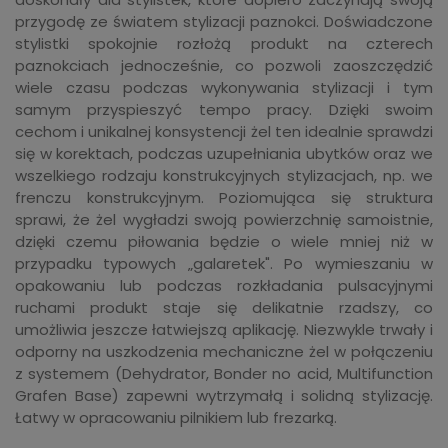
przygodę ze światem stylizacji paznokci. Doświadczone
stylistki spokojnie rozłożą produkt na czterech
paznokciach jednocześnie, co pozwoli zaoszczędzić
wiele czasu podczas wykonywania stylizacji i tym
samym przyspieszyć tempo pracy. Dzięki swoim
cechom i unikalnej konsystencji żel ten idealnie sprawdzi
się w korektach, podczas uzupełniania ubytków oraz we
wszelkiego rodzaju konstrukcyjnych stylizacjach, np. we
frenczu konstrukcyjnym. Poziomująca się struktura
sprawi, że żel wygładzi swoją powierzchnię samoistnie,
dzięki czemu piłowania będzie o wiele mniej niż w
przypadku typowych „galaretek". Po wymieszaniu w
opakowaniu lub podczas rozkładania pulsacyjnymi
ruchami produkt staje się delikatnie rzadszy, co
umożliwia jeszcze łatwiejszą aplikację. Niezwykle trwały i
odporny na uszkodzenia mechaniczne żel w połączeniu
z systemem (Dehydrator, Bonder no acid, Multifunction
Grafen Base) zapewni wytrzymałą i solidną stylizację.
Łatwy w opracowaniu pilnikiem lub frezarką.