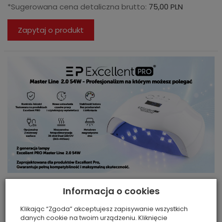
*Sugerowana cena detaliczna brutto:
75,00 PLN
Zapytaj o produkt
Lampa do paznokci Excellent Pro 54W Master Line
Informacja o cookies
2.0 biała
Klikając “Zgoda” akceptujesz zapisywanie wszystkich
Lampa do paznokci Excellent Pro – Profesjonalizm,
danych cookie na twoim urządzeniu. Kliknięcie