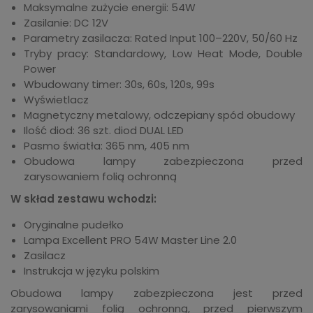
Maksymalne zużycie energii: 54W
Zasilanie: DC 12V
Parametry zasilacza: Rated Input 100–220V, 50/60 Hz
Tryby pracy: Standardowy, Low Heat Mode, Double
Power
Wbudowany timer: 30s, 60s, 120s, 99s
Wyświetlacz
Magnetyczny metalowy, odczepiany spód obudowy
Ilość diod: 36 szt. diod DUAL LED
Pasmo światła: 365 nm, 405 nm
Obudowa lampy zabezpieczona przed
zarysowaniem folią ochronną
W skład zestawu wchodzi:
Oryginalne pudełko
Lampa Excellent PRO 54W Master Line 2.0
Zasilacz
Instrukcja w języku polskim
Obudowa lampy zabezpieczona jest przed
zarysowaniami folią ochronną, przed pierwszym