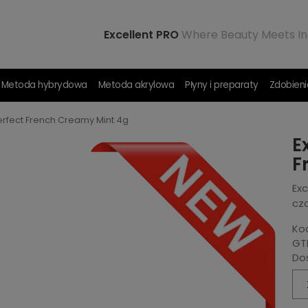
Excellent PRO
Where Beauty Meets In
Metoda hybrydowa
Metoda akrylowa
Płyny i preparaty
Zdobieni
erfect French Creamy Mint 4g
E
F
Ex
cz
Ko
GTI
Do