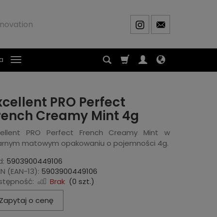
novation
a
xcellent PRO Perfect
rench Creamy Mint 4g
cellent PRO Perfect French Creamy Mint w
arnym matowym opakowaniu o pojemności 4g.
d:
5903900449106
N (EAN-13):
5903900449106
stępność:
Brak
(
0
szt.)
Zapytaj o cenę