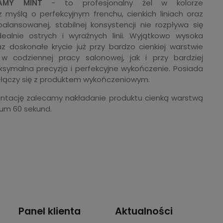
AMY MINT
- to profesjonalny żel w kolorze
yślą o perfekcyjnym frenchu, cienkich liniach oraz
alansowanej, stabilnej konsystencji nie rozpływa się
alnie ostrych i wyraźnych linii. Wyjątkowo wysoka
z doskonałe krycie już przy bardzo cienkiej warstwie
w codziennej pracy salonowej, jak i przy bardziej
aksymalna precyzja i perfekcyjne wykończenie. Posiada
ej łączy się z produktem wykończeniowym.
tację zalecamy nakładanie produktu cienką warstwą
mum 60 sekund.
Panel klienta
Aktualności