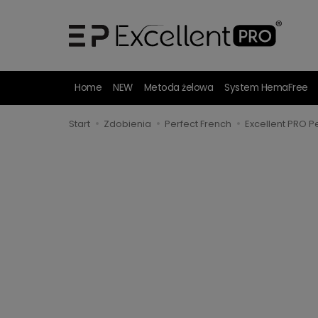
Home
NEW
Metoda żelowa
System HemaFree
Start
Zdobienia
Perfect French
Excellent PRO P