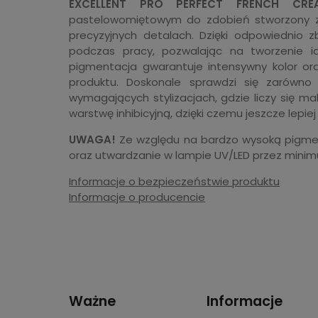
EXCELLENT PRO PERFECT FRENCH CRE
pastelowomiętowym do zdobień stworzony z m
precyzyjnych detalach. Dzięki odpowiednio zb
podczas pracy, pozwalając na tworzenie ide
pigmentacja gwarantuje intensywny kolor ora
produktu. Doskonale sprawdzi się zarówno 
wymagających stylizacjach, gdzie liczy się m
warstwę inhibicyjną, dzięki czemu jeszcze lepi
UWAGA!
Ze względu na bardzo wysoką pigmen
oraz utwardzanie w lampie UV/LED przez mini
Informacje o bezpieczeństwie produktu
Informacje o producencie
Ważne
Informacje