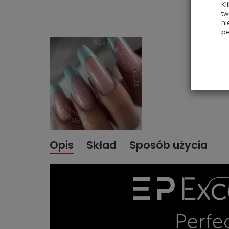
Kl
tw
ni
pe
Opis
Skład
Sposób użycia