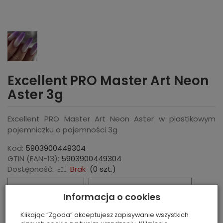
Excellent PRO Master Art Neon
Aster 3g
Excellent PRO Master Art Neon Aster w plastikowym
pojemniczku o pojemności 3g
Kod:
5903900449304
GTIN (EAN-13):
5903900449304
Dostępność:
Brak
(
0
szt.)
Zapytaj o cenę
Zapytaj o dostępność
Informacja o cookies
Klikając “Zgoda” akceptujesz zapisywanie wszystkich