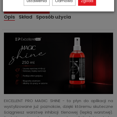
Ustawienia
Odmowa
Zgoda
Zapytaj o produkt
Opis
Skład
Sposób użycia
EXCELLENT PRO MAGIC SHINE - to płyn do aplikacji na
wystylizowane już paznokcie, dzięki któremu skuteczne
ściągniesz warstwę inhibicji tlenowej (lepką warstwę).