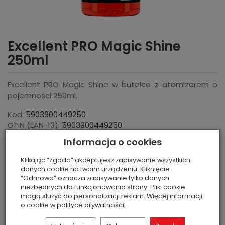
Excellent PRO Magic Shine
250ml
Excellent PRO Magic Shine w butelce z atomizerem o
pojemności 250ml.
Kod:
5903900449250
GTIN (EAN-13):
5903900449250
Dostępność:
Brak
(
0
szt)
Informacja o cookies
Zapytaj o cenę
Zapytaj o dostępność
Klikając “Zgoda” akceptujesz zapisywanie wszystkich
danych cookie na twoim urządzeniu. Kliknięcie
“Odmowa” oznacza zapisywanie tylko danych
niezbędnych do funkcjonowania strony. Pliki cookie
mogą służyć do personalizacji reklam. Więcej informacji
o cookie w
polityce prywatności
.
*Sugerowana cena detaliczna brutto:
40,00 PLN