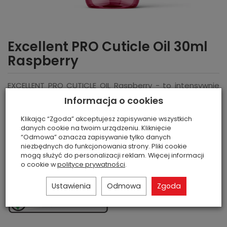
Excellent PRO Cuticle Oil 30ml
Raspberry
EXCELLENT PRO CUTICLE OIL Raspberry - to intensywnie
pachnąca oliwka zamknięta w niezwykle eleganckiej
Informacja o cookies
buteleczce z pipetą o pojemności 30ml.
Klikając “Zgoda” akceptujesz zapisywanie wszystkich
Kod:
5903900449151
danych cookie na twoim urządzeniu. Kliknięcie
GTIN (EAN-13):
5903900449151
“Odmowa” oznacza zapisywanie tylko danych
niezbędnych do funkcjonowania strony. Pliki cookie
Dostępność:
Jest
(
140
szt)
mogą służyć do personalizacji reklam. Więcej informacji
o cookie w
polityce prywatności
.
Zapytaj o cenę
Ustawienia
Odmowa
Zgoda