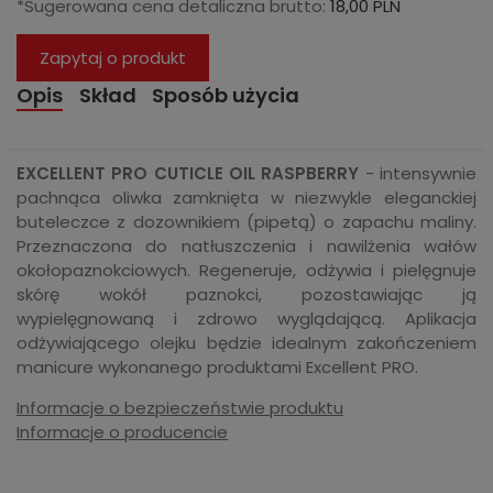
*Sugerowana cena detaliczna brutto:
18,00 PLN
Zapytaj o produkt
Opis
Skład
Sposób użycia
EXCELLENT PRO CUTICLE OIL RASPBERRY
- intensywnie
pachnąca oliwka zamknięta w niezwykle eleganckiej
buteleczce z dozownikiem (pipetą) o zapachu maliny.
Przeznaczona do natłuszczenia i nawilżenia wałów
okołopaznokciowych. Regeneruje, odżywia i pielęgnuje
skórę wokół paznokci, pozostawiając ją
wypielęgnowaną i zdrowo wyglądającą. Aplikacja
odżywiającego olejku będzie idealnym zakończeniem
manicure wykonanego produktami Excellent PRO.
Informacje o bezpieczeństwie produktu
Informacje o producencie