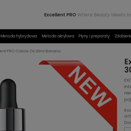
Excellent PRO
Where Beauty Meets In
Metoda hybrydowa
Metoda akrylowa
Płyny i preparaty
Zdobieni
lent PRO Cuticle Oil 30ml Banana
E
3
EX
in
ni
po
Ko
GTI
Do