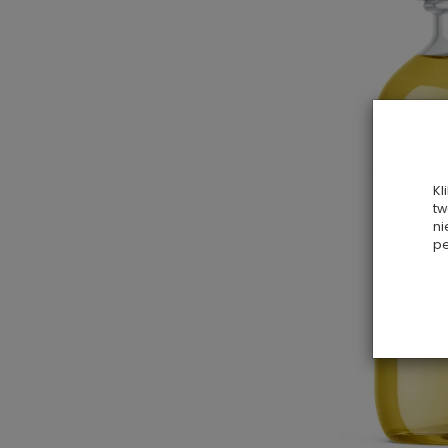
Kl
tw
ni
pe