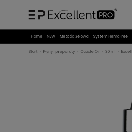
Home
NEW
Metoda żelowa
System HemaFree
Start
Płyny i preparaty
Cuticle Oil
30 ml
Excel