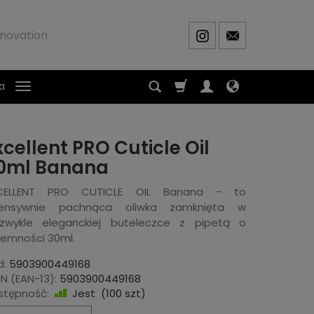
novation
a
xcellent PRO Cuticle Oil
0ml Banana
CELLENT PRO CUTICLE OIL Banana - to
tensywnie pachnąca oliwka zamknięta w
ezwykle eleganckiej buteleczce z pipetą o
jemności 30ml.
d:
5903900449168
N (EAN-13):
5903900449168
stępność:
Jest
(
100
szt)