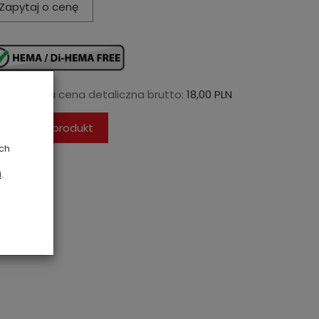
Zapytaj o cenę
ugerowana cena detaliczna brutto:
18,00 PLN
Zapytaj o produkt
ych
i
.