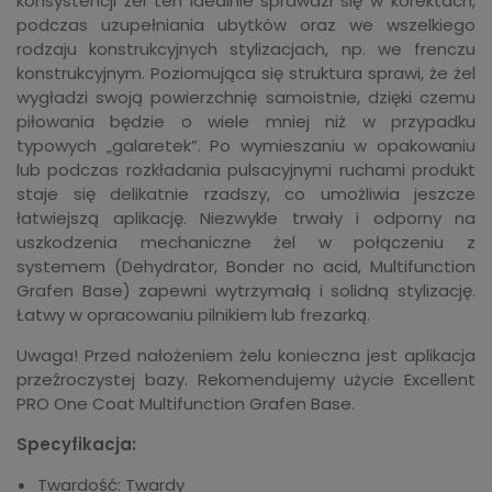
konsystencji żel ten idealnie sprawdzi się w korektach,
podczas uzupełniania ubytków oraz we wszelkiego
rodzaju konstrukcyjnych stylizacjach, np. we frenczu
konstrukcyjnym. Poziomująca się struktura sprawi, że żel
wygładzi swoją powierzchnię samoistnie, dzięki czemu
piłowania będzie o wiele mniej niż w przypadku
typowych „galaretek”. Po wymieszaniu w opakowaniu
lub podczas rozkładania pulsacyjnymi ruchami produkt
staje się delikatnie rzadszy, co umożliwia jeszcze
łatwiejszą aplikację. Niezwykle trwały i odporny na
uszkodzenia mechaniczne żel w połączeniu z
systemem (Dehydrator, Bonder no acid, Multifunction
Grafen Base) zapewni wytrzymałą i solidną stylizację.
Łatwy w opracowaniu pilnikiem lub frezarką.
Uwaga! Przed nałożeniem żelu konieczna jest aplikacja
przeźroczystej bazy. Rekomendujemy użycie Excellent
PRO One Coat Multifunction Grafen Base.
Specyfikacja:
Twardość: Twardy