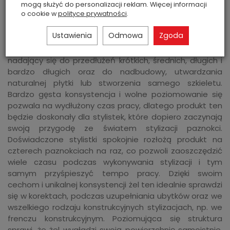
mogą służyć do personalizacji reklam. Więcej informacji
o cookie w
polityce prywatności
.
EXCELLENT PRO CLOUD MOUSSE COSMIC CONFETTI
–
to delikatnie mleczny żel z błyszczącymi kawałkami folii,
Ustawienia
Odmowa
Zgoda
puszysty jak chmurka, o konsystencji, która łączy
galaretkę z żelem samopoziomującym. Twardy żel
nadający się do przedłużeń krótkich, średnich, długich i
bardzo długich oraz do nadbudowy, utwardzania
naturalnej płytki lub stworzenia samego szkieletu.
Bardzo gęsta konsystencja i wolne poziomowanie się
pozwala na wydłużony czas pracy, dlatego produkt ten
będzie doskonały dla stylistek, które dopiero zaczynają
swoją przygodę ze światem stylizacji paznokci.
Doświadczone stylistki spokojnie rozłożą produkt na
czterech paznokciach na raz, co pozwoli zaoszczędzić
wiele czasu podczas wykonywania stylizacji i tym
samym przyśpieszyć tempo pracy. Dzięki swoim
cechom i unikalnej konsystencji żel ten idealnie sprawdzi
się w korektach, podczas uzupełniania ubytków oraz we
wszelkiego rodzaju konstrukcyjnych stylizacjach, np. we
frenczu konstrukcyjnym. Poziomująca się struktura
sprawi, że żel wygładzi swoją powierzchnię samoistnie,