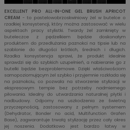
EXCELLENT PRO ALL-IN-ONE GEL BRUSH APRICOT
CREAM
- to pastelowobrzoskwiniowy żel w butelce o
rzadkiej konsystencji, który można zastosować w wielu
aspektach pracy stylistki. Twardy żel zamknięty w
buteleczce z pędzelkiem będzie doskonałym
produktem do przedłużania paznokci na tipsie lub na
szablonie do długości krótkich, średnich i długich.
Rzadka konsystencja sprawi, że produkt idealnie
sprawdzi się do szybkich uzupełnień, a nabieranie go z
butelki będzie bezproblemowe. Dzięki właściwościom
samopoziomującym żel szybko i przyjemnie rozkłada się
na paznokciu, co pozwala na stworzenie stylizacji w
ekspresowym tempie bez potrzeby nadmiernego
piłowania. Idealny do utwardzania naturalnej płytki i
nadbudowy. Odporny na uszkodzenia ze świetną
przyczepnością, zastosowany z pełnym systemem
(Dehydrator, Bonder no acid, Multifunction Grafen
Base), zagwarantuje trwałą stylizację przez cały okres
jej noszenia. Dodatkowo jest bardzo łatwy w