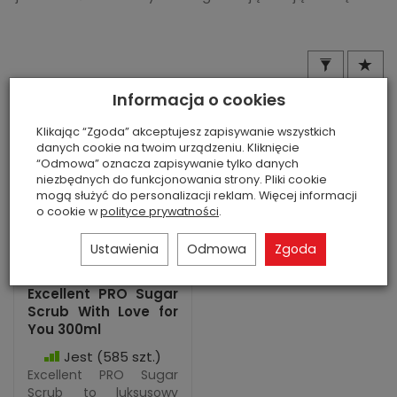
Informacja o cookies
Klikając “Zgoda” akceptujesz zapisywanie wszystkich
danych cookie na twoim urządzeniu. Kliknięcie
“Odmowa” oznacza zapisywanie tylko danych
niezbędnych do funkcjonowania strony. Pliki cookie
mogą służyć do personalizacji reklam. Więcej informacji
o cookie w
polityce prywatności
.
Ustawienia
Odmowa
Zgoda
Excellent PRO Sugar
Scrub With Love for
You 300ml
Jest
(585 szt.)
Excellent PRO Sugar
Scrub to luksusowy